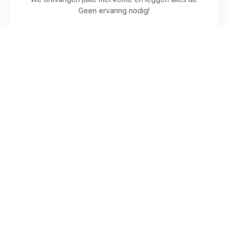
Geen ervaring nodig!
💪
Samen trainen
Een leuke, aangepaste groepsles waarbij iedereen
mee kan doen — ongeacht niveau.
🎉
Nagenieten & sfeer