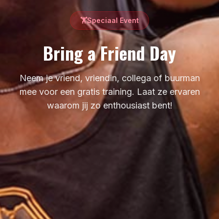
🏋️
Speciaal Event
Bring a Friend Day
Neem je vriend, vriendin, collega of buurman
mee voor een gratis training. Laat ze ervaren
waarom jij zo enthousiast bent!