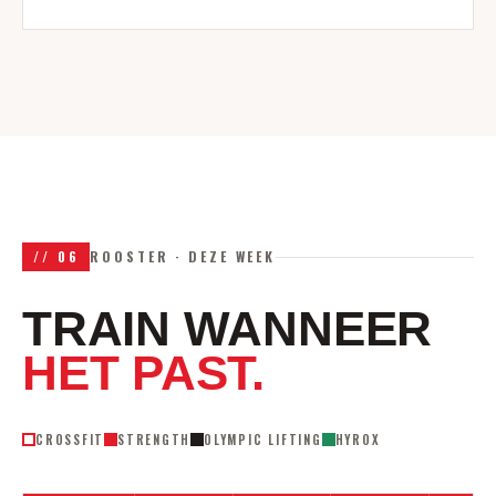
//
06
ROOSTER · DEZE WEEK
TRAIN WANNEER
HET PAST.
CROSSFIT
STRENGTH
OLYMPIC LIFTING
HYROX