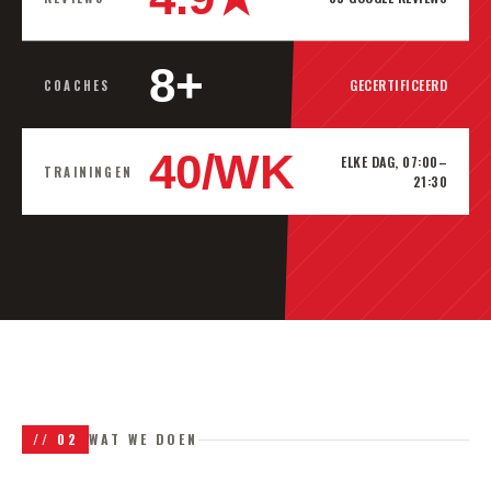
8+
GECERTIFICEERD
COACHES
40/WK
ELKE DAG, 07:00–
TRAININGEN
21:30
//
02
WAT WE DOEN