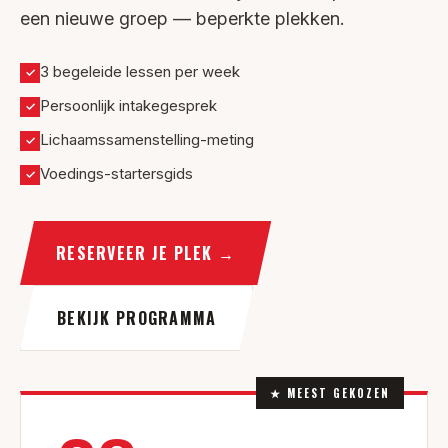
een nieuwe groep — beperkte plekken.
3 begeleide lessen per week
✓
Persoonlijk intakegesprek
✓
Lichaamssamenstelling-meting
✓
Voedings-startersgids
✓
RESERVEER JE PLEK
→
BEKIJK PROGRAMMA
★ MEEST GEKOZEN