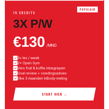
POPULAIR
15 CREDITS
3X P/W
€
130
/MND
3× les / week
2× Open Gym
Vers fruit & koffie inbegrepen
Goal review + voedingsadvies
Elke 3 maanden InBody-meting
START HIER
→