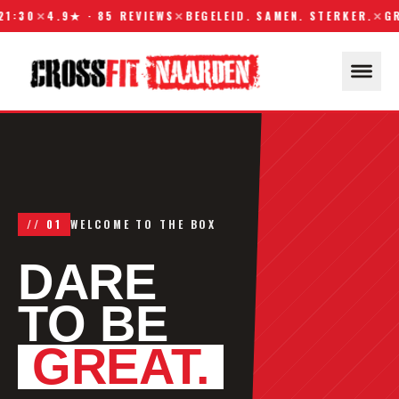
✕
4.9★ · 85 REVIEWS
✕
BEGELEID. SAMEN. STERKER.
✕
GRATIS
// 01
WELCOME TO THE BOX
DARE
TO BE
GREAT.