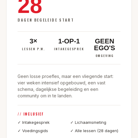
28
DAGEN BEGELEIDE START
3×
1-OP-1
GEEN
EGO'S
LESSEN P.W.
INTAKEGESPREK
OMGEVING
Geen losse proefles, maar een vliegende start:
vier weken intensief opgebouwd, een vast
schema, dagelijkse begeleiding en een
community om in te landen.
//
INCLUSIEF
✓ Intakegesprek
✓ Lichaamsmeting
✓ Voedingsgids
✓ Alle lessen (28 dagen)