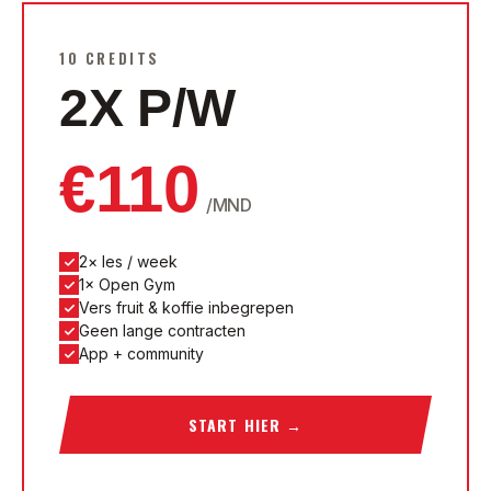
10 CREDITS
2X P/W
€
110
/MND
2× les / week
1× Open Gym
Vers fruit & koffie inbegrepen
Geen lange contracten
App + community
START HIER
→