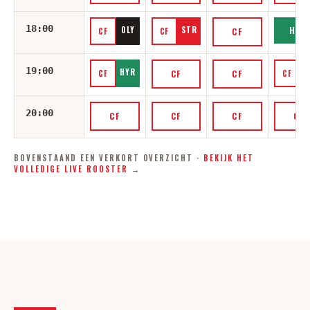
18:00
OLY
STR
HYR
CF
CF
CF
19:00
HYR
S
CF
CF
CF
CF
20:00
CF
CF
CF
CF
BOVENSTAAND EEN VERKORT OVERZICHT ·
BEKIJK HET
VOLLEDIGE LIVE ROOSTER
→