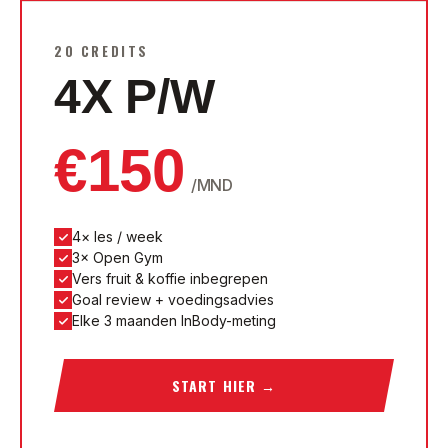
20 CREDITS
4X P/W
€
150
/MND
4× les / week
3× Open Gym
Vers fruit & koffie inbegrepen
Goal review + voedingsadvies
Elke 3 maanden InBody-meting
START HIER
→