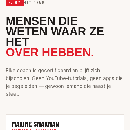
//
07
HET TEAM
MENSEN DIE
WETEN WAAR ZE
HET
OVER HEBBEN.
Elke coach is gecertificeerd en blijft zich
bijscholen. Geen YouTube-tutorials, geen apps die
je begeleiden — gewoon iemand die naast je
staat.
MAXIME SMAKMAN
0
1