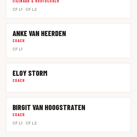
EIGENAAR & HOOFDCOACH
CF L1 · CF L2
ANKE VAN HEERDEN
0
2
COACH
CF L1
ELOY STORM
0
3
COACH
BIRGIT VAN HOOGSTRATEN
0
4
COACH
CF L1 · CF L2